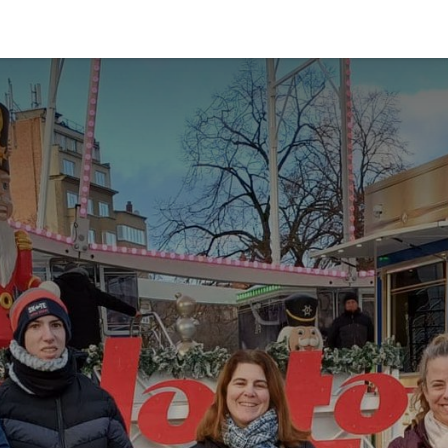
il
Nos actions
Nos moments OHANA
À propos de nou